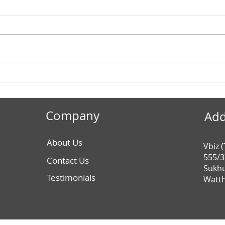
Unlocking Innovation:
โครง
Specialized Patent Drafting and
“เราเ
Filing Services in Thailand and via
กับ 
the PCT System
Company
Add
บุคค
About Us
Vbiz 
555/3
Contact Us
Sukhu
Testimonials
Watth