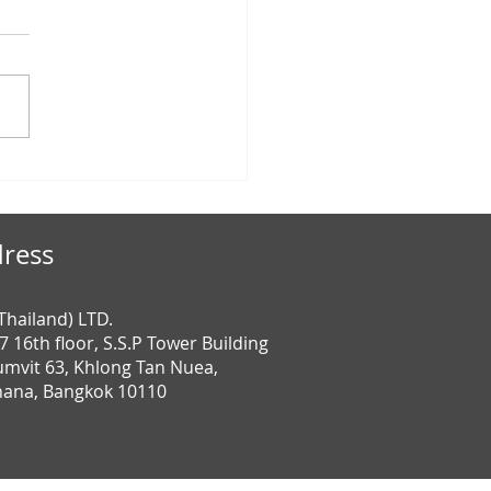
การ “คนละครึ่ง” “เราชนะ”
ที่ยวด้วยกัน” เกี่ยวอย่างไร
พรบ.คุ้มครองข้อมูลส่วน
ress
ลฯ
(Thailand) LTD.
7 16th floor, S.S.P Tower Building
mvit 63, Khlong Tan Nuea,
ana, Bangkok 10110