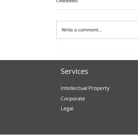
Comments
Write a comment...
4 ESSENTIAL IP STEPS FOR
SUCCESSFULLY LAUNCHING A
PRODUCT OR SERVICE
Services
Intellectual Property
Corporate
Legal