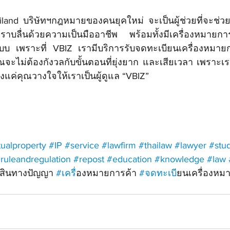
iland บริษัทฯ
กฎหมายของคนยุคใหม่ จะเป็นผู้ช่วย
ที่จะช่ว
ราบลื่น
ด้วยความเป็นมืออาชีพ
 พร้อม
ทั้งมี
เครื่องหมายการ
บบ เพราะที่ VBIZ เรามีบริการรับจดทะเบียนเครื่องหมา
ุณจะไม่ต้องกังวลกับขั้นตอนที่ยุ่งยาก และเสียเวลา เพราะเรา
งแค่คุณวางใจให้เราเป็นผู้ดูแล “VBIZ”
tualproperty
#IP
#service
#lawfirm
#thailaw
#lawyer
#stu
ruleandregulation
#repost
#education
#knowledge
#law
ย์สินทางปัญญา 
#เคร
ื่องหมายการค้า 
#จดทะเบ
ียนเครื่องหม