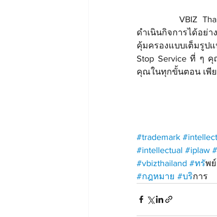
		VBIZ Tha
ดำเนินกิจการ
ได้
อย่าง
คุ้มครอง
แบบเต็มรูปแ
Stop Service ที่ ๆ ค
คุณในทุกขั้นตอน เพีย
#trademark
#intellec
#intellectual
#iplaw
#
#vbizthailand
#ทร
ัพ
#กฎหมาย
#บร
ิการ